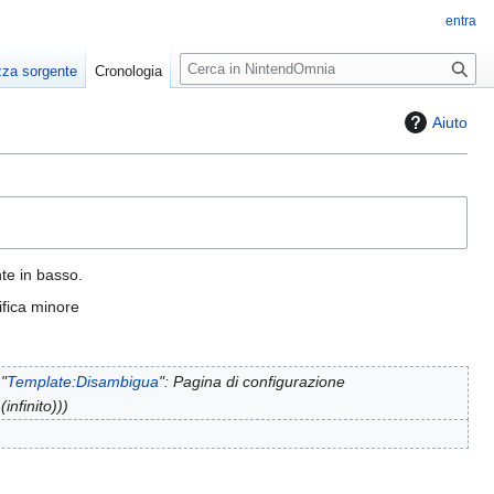
entra
R
zza sorgente
Cronologia
i
c
Aiuto
e
r
c
a
nte in basso.
fica minore
"
Template:Disambigua
": Pagina di configurazione
infinito))