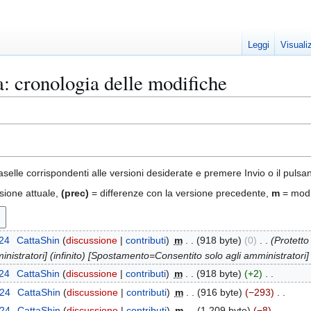
Leggi
Visuali
 cronologia delle modifiche
aselle corrispondenti alle versioni desiderate e premere Invio o il pulsa
sione attuale,
(prec)
= differenze con la versione precedente,
m
= modi
024
CattaShin
discussione
contributi
m
918 byte
0
Protetto 
nistratori] (infinito) [Spostamento=Consentito solo agli amministratori] (
024
CattaShin
discussione
contributi
m
918 byte
+2
024
CattaShin
discussione
contributi
m
916 byte
−293
024
CattaShin
discussione
contributi
m
1 209 byte
−8