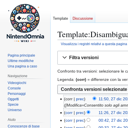
Template
Discussione
Template:Disambigua:
Visualizza i registri relativi a questa pagina
Vai
Vai
Pagina principale
Filtra versioni
alla
alla
Ultime modifiche
navigazione
ricerca
Una pagina a caso
Confronto tra versioni: selezionare le c
Navigazione
Legenda:
(corr)
= differenze con la ver
Videogiochi
Console
Personaggi
corr
prec
11:50, 27 dic 2
Oggetti
2
Specie
([Modifica=Consentito solo agli ammi
7
Universo
d
corr
prec
11:26, 27 dic 2
i
N
Aiuto
corr
prec
00:42, 27 dic 2
c
e
N
Conoscenze di base
corr
prec
00:32, 27 dic 2