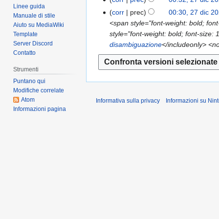
2
s
Linee guida
e
N
corr
prec
00:30, 27 dic 2
0
s
Manuale di stile
s
e
<span style="font-weight: bold; fo
Aiuto su MediaWiki
2
u
s
s
style="font-weight: bold; font-size: 
Template
4
n
u
s
Server Discord
disambiguazione
</includeonly> <noi
o
n
u
Contatto
g
o
n
g
Strumenti
g
o
e
Puntano qui
g
g
Modifiche correlate
t
e
g
Atom
Informativa sulla privacy
Informazioni su Ni
t
t
e
Informazioni pagina
o
t
t
d
o
t
e
d
o
l
e
d
l
l
e
a
l
l
m
a
l
o
m
a
d
o
m
i
d
o