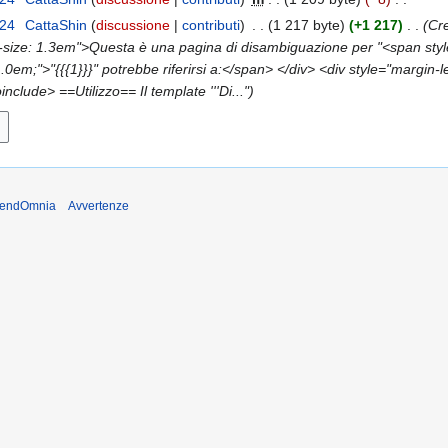
024
CattaShin
discussione
contributi
1 217 byte
+1 217
Cre
nt-size: 1.3em">Questa è una pagina di disambiguazione per "<span sty
1.0em;">"{{{1}}}" potrebbe riferirsi a:</span> </div> <div style="margin-l
nclude> ==Utilizzo== Il template '''Di..."
ntendOmnia
Avvertenze