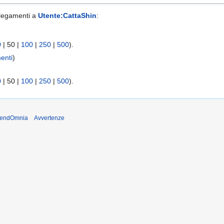
llegamenti a
Utente:CattaShin
:
0
|
50
|
100
|
250
|
500
).
enti
)
0
|
50
|
100
|
250
|
500
).
ntendOmnia
Avvertenze