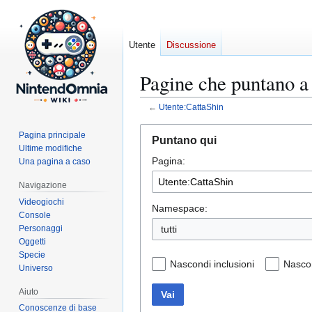
Utente
Discussione
Pagine che puntano a
←
Utente:CattaShin
Vai
Vai
Pagina principale
Puntano qui
alla
alla
Ultime modifiche
Pagina:
navigazione
ricerca
Una pagina a caso
Navigazione
Videogiochi
Namespace:
Console
Personaggi
tutti
Oggetti
Specie
Nascondi inclusioni
Nascon
Universo
Aiuto
Vai
Conoscenze di base