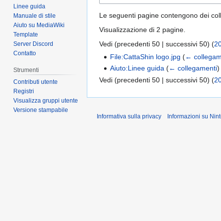
Linee guida
Le seguenti pagine contengono dei co
Manuale di stile
Aiuto su MediaWiki
Visualizzazione di 2 pagine.
Template
Vedi (
precedenti 50
|
successivi 50
) (
2
Server Discord
Contatto
File:CattaShin logo.jpg
(
← collegam
Aiuto:Linee guida
(
← collegamenti
)
Strumenti
Vedi (
precedenti 50
|
successivi 50
) (
2
Contributi utente
Registri
Visualizza gruppi utente
Versione stampabile
Informativa sulla privacy
Informazioni su Ni