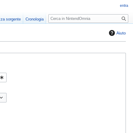
entra
R
zza sorgente
Cronologia
i
c
Aiuto
e
r
c
a