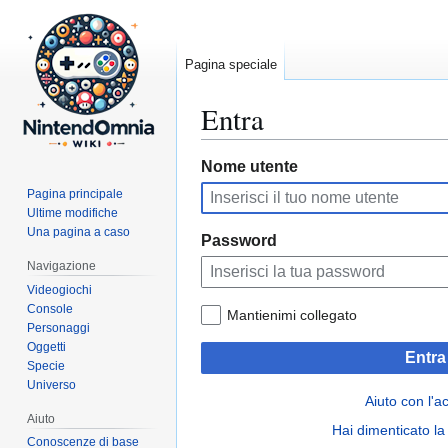
Pagina speciale
Entra
Vai
Vai
Nome utente
alla
alla
Pagina principale
navigazione
ricerca
Ultime modifiche
Una pagina a caso
Password
Navigazione
Videogiochi
Console
Mantienimi collegato
Personaggi
Oggetti
Entra
Specie
Universo
Aiuto con l'a
Aiuto
Hai dimenticato l
Conoscenze di base