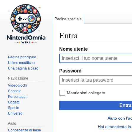
Pagina speciale
Entra
Vai
Vai
Nome utente
alla
alla
Pagina principale
navigazione
ricerca
Ultime modifiche
Una pagina a caso
Password
Navigazione
Videogiochi
Console
Mantienimi collegato
Personaggi
Oggetti
Entra
Specie
Universo
Aiuto con l'a
Aiuto
Hai dimenticato l
Conoscenze di base