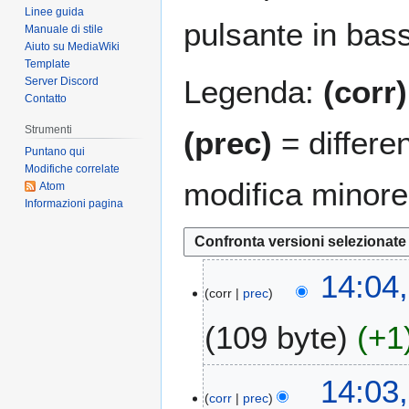
Linee guida
pulsante in bas
Manuale di stile
Aiuto su MediaWiki
Template
Legenda:
(corr)
Server Discord
Contatto
Strumenti
(prec)
= differe
Puntano qui
Modifiche correlate
modifica minore
Atom
Informazioni pagina
2
14:04,
corr
prec
6
l
109 byte
+1
u
g
N
2
14:03,
e
0
corr
prec