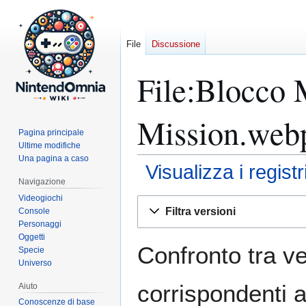
File
Discussione
File:Blocco 
Mission.webp
Pagina principale
Ultime modifiche
Una pagina a caso
Visualizza i regist
Navigazione
Videogiochi
Vai
Vai
Filtra versioni
Console
alla
alla
Personaggi
navigazione
ricerca
Oggetti
Confronto tra ve
Specie
Universo
corrispondenti a
Aiuto
Conoscenze di base