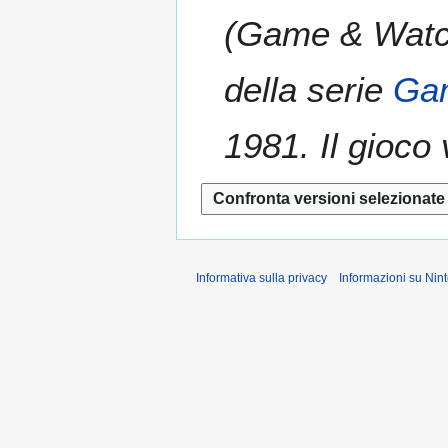
d
(Game & Watch) 
i
f
i
della serie
Ga
c
a
1981. Il gioco 
Informativa sulla privacy
Informazioni su Ni