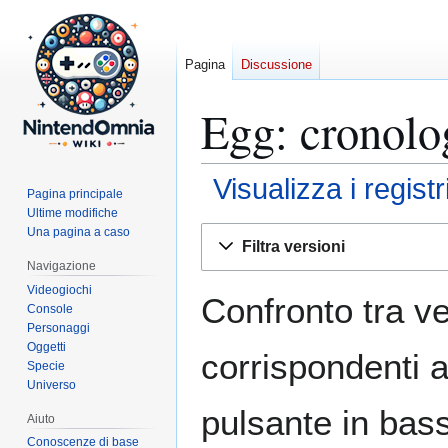
Pagina
Discussione
Egg: cronolo
Visualizza i regist
Pagina principale
Ultime modifiche
Vai
Vai
Una pagina a caso
Filtra versioni
alla
alla
Navigazione
navigazione
ricerca
Videogiochi
Confronto tra ve
Console
Personaggi
Oggetti
corrispondenti a
Specie
Universo
pulsante in bas
Aiuto
Conoscenze di base