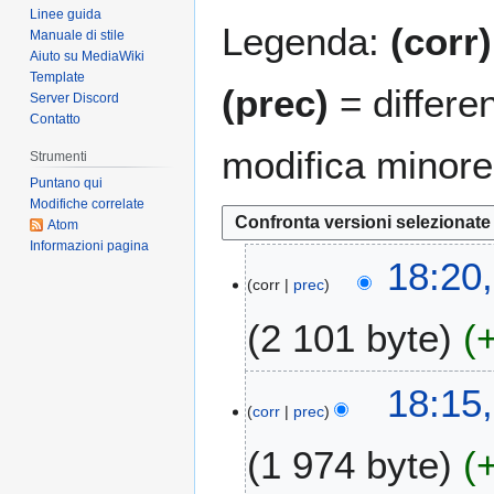
Linee guida
Legenda:
(corr)
Manuale di stile
Aiuto su MediaWiki
Template
(prec)
= differe
Server Discord
Contatto
modifica minore
Strumenti
Puntano qui
Modifiche correlate
Atom
Informazioni pagina
5
18:20
corr
prec
m
a
2 101 byte
r
2
N
0
18:15
e
2
corr
prec
s
5
1 974 byte
s
u